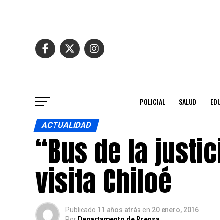
POLICIAL
SALUD
ED
ACTUALIDAD
“Bus de la justic
visita Chiloé
Publicado
11 años atrás
en
20 enero, 2016
Por
Departamento de Prensa