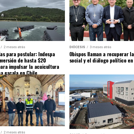
2 meses atrás
DIÓCESIS
3 meses atrás
ías para postular: Indespa
Obispos llaman a recuperar la
nversión de hasta $20
social y el diálogo político en
para impulsar la acuicultura
a escala en Chile
2 meses atrás