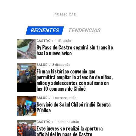
PUBLICIDAD
RECIENTES
TENDENCIAS
CASTRO
1 día atrás
By Pass de Castro seguirá sin transito
hasta nuevo aviso
SALUD
3 días atrás
Firman histórico convenio que
permitirá ampliar la atención de niñas,
niños y adolescentes con autismo en
las 10 comunas de Chiloé
SALUD
1 semana atrás
Servicio de Salud Chiloé rindió Cuenta
Pública
CASTRO
1 semana atrás
Este jueves se realizó la apertura
oficial del by pass de Castro