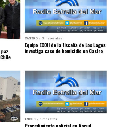
CASTRO
3 meses atrás
Equipo ECOH de la fiscalía de Los Lagos
investiga caso de homicidio en Castro
 paz
 Chile
ANCUD
1 mes atrás
Procedimiento policial en Ancud