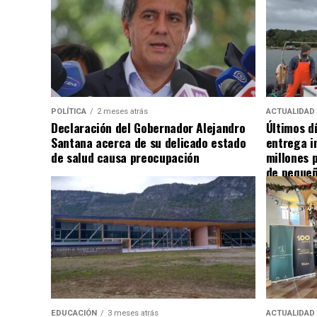
POLÍTICA
2 meses atrás
ACTUALIDAD
Declaración del Gobernador Alejandro
Últimos d
Santana acerca de su delicado estado
entrega i
de salud causa preocupación
millones 
de pequeñ
EDUCACIÓN
3 meses atrás
ACTUALIDAD