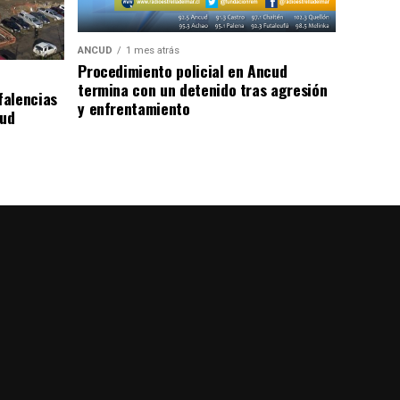
ANCUD
1 mes atrás
Procedimiento policial en Ancud
termina con un detenido tras agresión
falencias
y enfrentamiento
lud