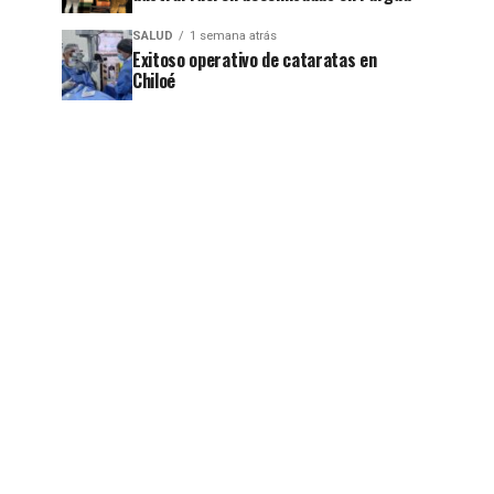
SALUD
1 semana atrás
Exitoso operativo de cataratas en
Chiloé
jo