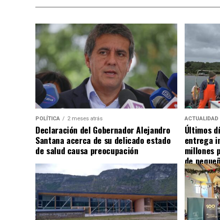
POLÍTICA
2 meses atrás
ACTUALIDAD
Declaración del Gobernador Alejandro
Últimos d
Santana acerca de su delicado estado
entrega i
de salud causa preocupación
millones 
de pequeñ