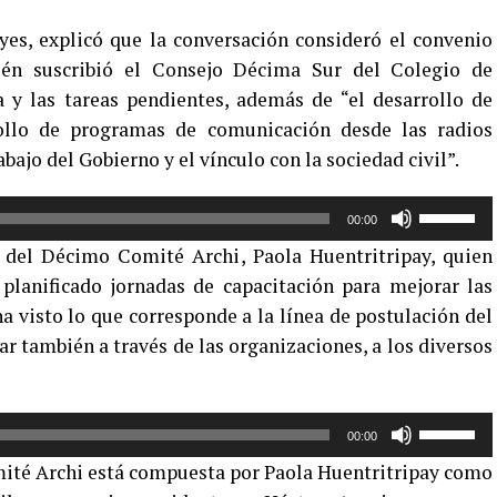
yes, explicó que la conversación consideró el convenio
ién suscribió el Consejo Décima Sur del Colegio de
a y las tareas pendientes, además de “el desarrollo de
rollo de programas de comunicación desde las radios
abajo del Gobierno y el vínculo con la sociedad civil”.
Utiliza
00:00
las
a del Décimo Comité Archi, Paola Huentritripay, quien
teclas
planificado jornadas de capacitación para mejorar las
de
a visto lo que corresponde a la línea de postulación del
flecha
arriba/aba
r también a través de las organizaciones, a los diversos
para
aumentar
o
Utiliza
00:00
disminuir
las
mité Archi está compuesta por Paola Huentritripay como
el
teclas