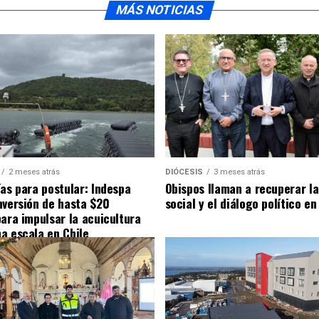
MÁS NOTICIAS
2 meses atrás
DIÓCESIS
3 meses atrás
ías para postular: Indespa
Obispos llaman a recuperar la
nversión de hasta $20
social y el diálogo político en
para impulsar la acuicultura
a escala en Chile