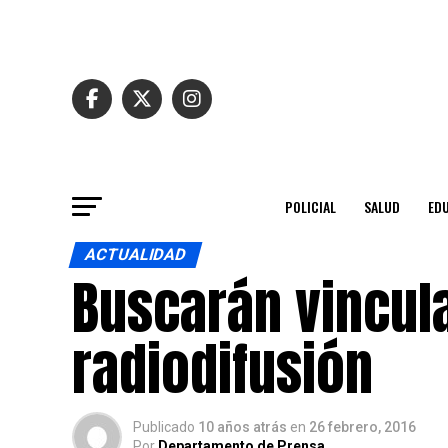
POLICIAL
SALUD
ED
ACTUALIDAD
Buscarán vincula
radiodifusión
Publicado
10 años atrás
en
26 febrero, 2016
Por
Departamento de Prensa