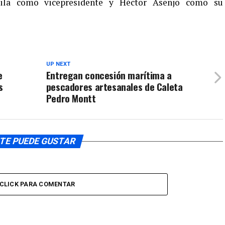
ila como vicepresidente y Héctor Asenjo como su
volumen.
de
flecha
arriba/aba
para
aumentar
o
UP NEXT
e
Entregan concesión marítima a
disminuir
s
pescadores artesanales de Caleta
el
Pedro Montt
volumen.
TE PUEDE GUSTAR
CLICK PARA COMENTAR