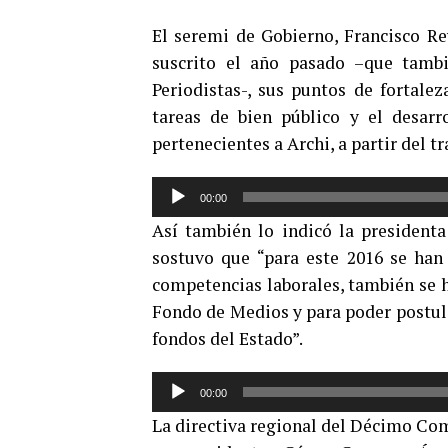
El seremi de Gobierno, Francisco Re
suscrito el año pasado –que tamb
Periodistas-, sus puntos de fortalez
tareas de bien público y el desar
pertenecientes a Archi, a partir del tr
Reproductor
00:00
de
Así también lo indicó la president
audio
sostuvo que “para este 2016 se han 
competencias laborales, también se h
Fondo de Medios y para poder postula
fondos del Estado”.
Reproductor
00:00
de
La directiva regional del Décimo Co
audio