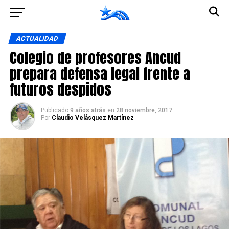
Ir a la versión móvil
ACTUALIDAD
Colegio de profesores Ancud
prepara defensa legal frente a
futuros despidos
Publicado
9 años atrás
en
28 noviembre, 2017
Por
Claudio Velásquez Martínez