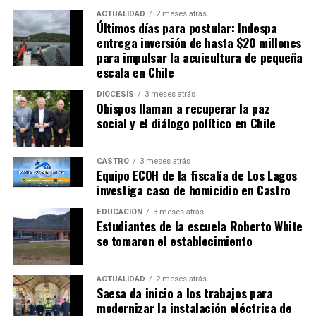
ACTUALIDAD
2 meses atrás
Últimos días para postular: Indespa
entrega inversión de hasta $20 millones
para impulsar la acuicultura de pequeña
escala en Chile
DIÓCESIS
3 meses atrás
Obispos llaman a recuperar la paz
social y el diálogo político en Chile
CASTRO
3 meses atrás
Equipo ECOH de la fiscalía de Los Lagos
investiga caso de homicidio en Castro
EDUCACIÓN
3 meses atrás
Estudiantes de la escuela Roberto White
se tomaron el establecimiento
ACTUALIDAD
2 meses atrás
Saesa da inicio a los trabajos para
modernizar la instalación eléctrica de