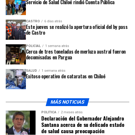
Llamaron también desde el Colegio de Profesores a que
Servicio de Salud Chiloé rindió Cuenta Pública
audio
se realicen las evaluaciones de los directores de la
manera que señala la normativa, incluyendo a los
CASTRO
6 días atrás
directores, expresaron.
Este jueves se realizó la apertura oficial del by pass
de Castro
ARTÍCULOS RELACIONADOS:
POLICIAL
1 semana atrás
UP NEXT
Cerca de tres toneladas de merluza austral fueron
Comité de Ministros aprobó unificación de comunas
decomisadas en Pargua
para potenciar turismo
SALUD
1 semana atrás
NO TE PIERDAS
Exitoso operativo de cataratas en Chiloé
Millonario robo afectó a supermercado e importadora
en Ancud
MÁS NOTICIAS
POLÍTICA
2 meses atrás
Declaración del Gobernador Alejandro
Santana acerca de su delicado estado
de salud causa preocupación