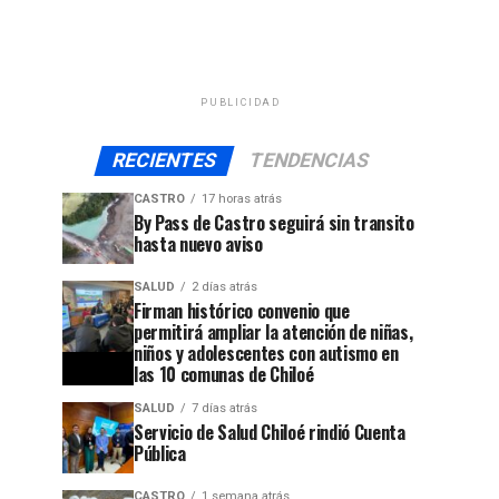
PUBLICIDAD
RECIENTES
TENDENCIAS
CASTRO
17 horas atrás
By Pass de Castro seguirá sin transito
hasta nuevo aviso
SALUD
2 días atrás
Firman histórico convenio que
permitirá ampliar la atención de niñas,
niños y adolescentes con autismo en
las 10 comunas de Chiloé
SALUD
7 días atrás
Servicio de Salud Chiloé rindió Cuenta
Pública
CASTRO
1 semana atrás