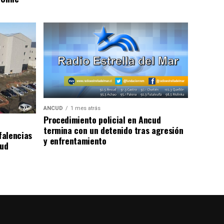
ANCUD
1 mes atrás
Procedimiento policial en Ancud
termina con un detenido tras agresión
falencias
y enfrentamiento
lud