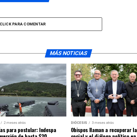
CLICK PARA COMENTAR
MÁS NOTICIAS
2 meses atrás
DIÓCESIS
3 meses atrás
ías para postular: Indespa
Obispos llaman a recuperar la
nversión de hasta $20
social y el diálogo político en