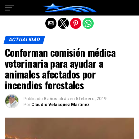
Salir de la versión móvil
ACTUALIDAD
Conforman comisión médica
veterinaria para ayudar a
animales afectados por
incendios forestales
Publicado
8 años atrás
en
5 febrero, 2019
Por
Claudio Velásquez Martínez