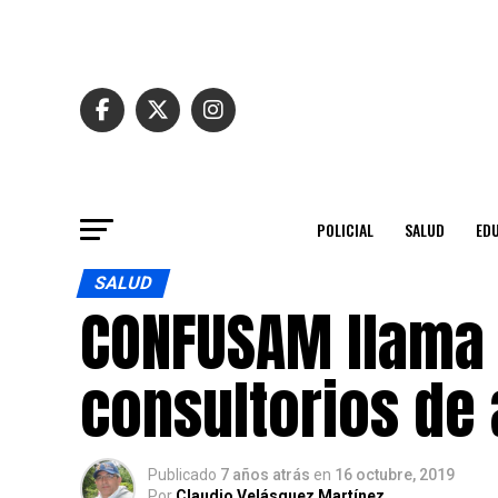
POLICIAL
SALUD
ED
SALUD
CONFUSAM llama 
consultorios de 
Publicado
7 años atrás
en
16 octubre, 2019
Por
Claudio Velásquez Martínez