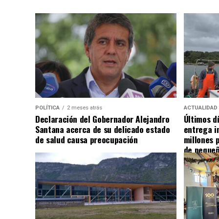
POLÍTICA
2 meses atrás
ACTUALIDAD
Declaración del Gobernador Alejandro
Últimos d
Santana acerca de su delicado estado
entrega i
de salud causa preocupación
millones 
de pequeñ