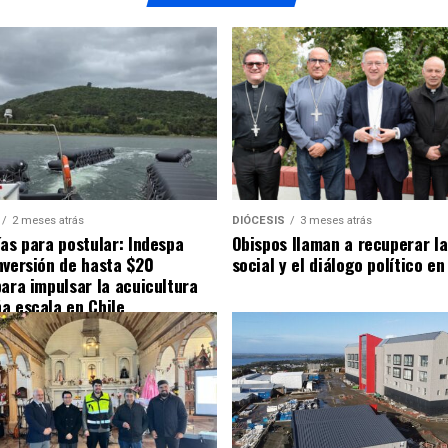
2 meses atrás
DIÓCESIS
3 meses atrás
ías para postular: Indespa
Obispos llaman a recuperar la
nversión de hasta $20
social y el diálogo político en
para impulsar la acuicultura
a escala en Chile