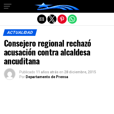
Salir de la versión móvil
ACTUALIDAD
Consejero regional rechazó
acusación contra alcaldesa
ancuditana
Publicado
11 años atrás
en
28 diciembre, 2015
Por
Departamento de Prensa