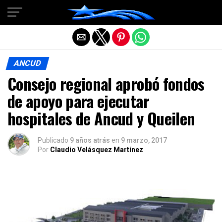
Salir de la versión móvil
ANCUD
Consejo regional aprobó fondos
de apoyo para ejecutar
hospitales de Ancud y Queilen
Publicado
9 años atrás
en
9 marzo, 2017
Por
Claudio Velásquez Martínez