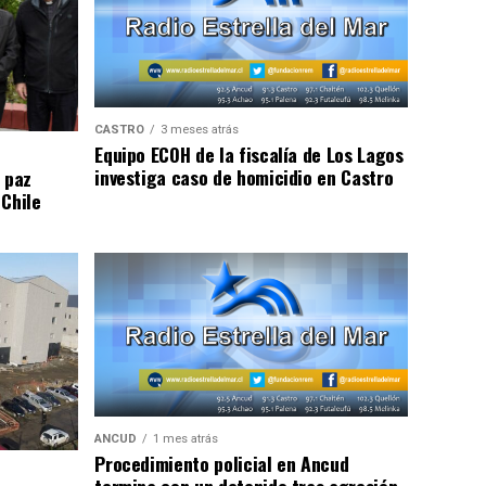
CASTRO
3 meses atrás
Equipo ECOH de la fiscalía de Los Lagos
investiga caso de homicidio en Castro
 paz
 Chile
ANCUD
1 mes atrás
Procedimiento policial en Ancud