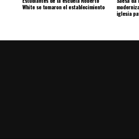
Estudiantes de la escuela Roberto
Saesa da i
White se tomaron el establecimiento
moderniza
iglesia pa