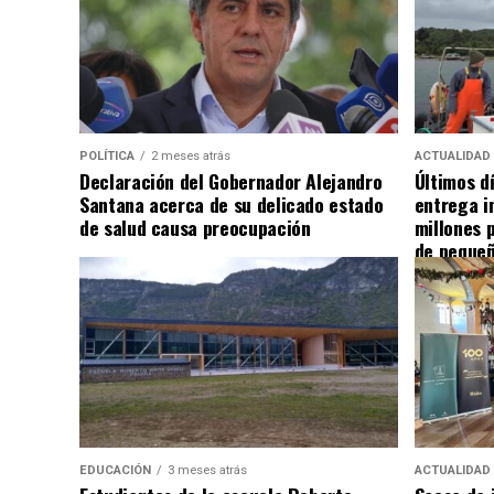
POLÍTICA
2 meses atrás
ACTUALIDAD
Declaración del Gobernador Alejandro
Últimos d
Santana acerca de su delicado estado
entrega i
de salud causa preocupación
millones 
de pequeñ
EDUCACIÓN
3 meses atrás
ACTUALIDAD