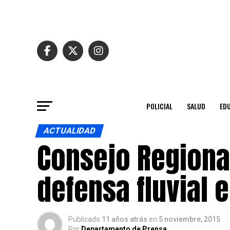
POLICIAL
SALUD
ED
ACTUALIDAD
Consejo Regiona
defensa fluvial 
Publicado
11 años atrás
en
5 noviembre, 2015
Por
Departamento de Prensa