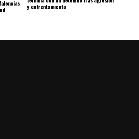
termina con un detenido tras agresión
falencias
y enfrentamiento
lud