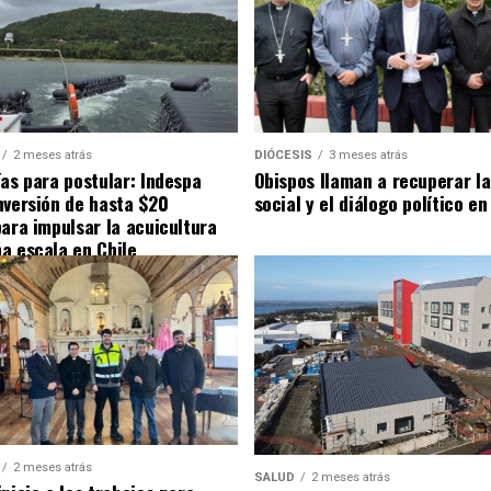
2 meses atrás
DIÓCESIS
3 meses atrás
ías para postular: Indespa
Obispos llaman a recuperar la
nversión de hasta $20
social y el diálogo político en
para impulsar la acuicultura
a escala en Chile
2 meses atrás
SALUD
2 meses atrás