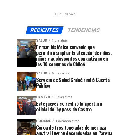
PUBLICIDAD
RECIENTES
TENDENCIAS
SALUD
1 día atrás
Firman histórico convenio que
permitirá ampliar la atención de niñas,
niños y adolescentes con autismo en
las 10 comunas de Chiloé
SALUD
6 días atrás
Servicio de Salud Chiloé rindió Cuenta
Pública
CASTRO
6 días atrás
Este jueves se realizó la apertura
oficial del by pass de Castro
POLICIAL
1 semana atrás
Cerca de tres toneladas de merluza
austral fueron decomisadas en Pargua