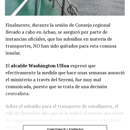
Finalmente, durante la sesión de Consejo regional
llevado a cabo en Achao, se aseguró por parte de
instancias oficiales, que los subsidios en materia de
transportes, NO han sido quitados para esta comuna
insular.
El
alcalde Washington Ulloa
expresó que
efectivamente la medida que hace unas semanas anunció
el ministerio a través del Seremi, fue muy mal
comunicada, puesto que se trata de una decisión
centralista.
Sobre el subsidio para el transporte de estudiantes, el
edil de Quinchao dijo que se le indicó al seremi que antes
de tomar una determinación deben conocer la realidad
de las comunidades que habitan en esas zonas
CONTINÚE LEYENDO