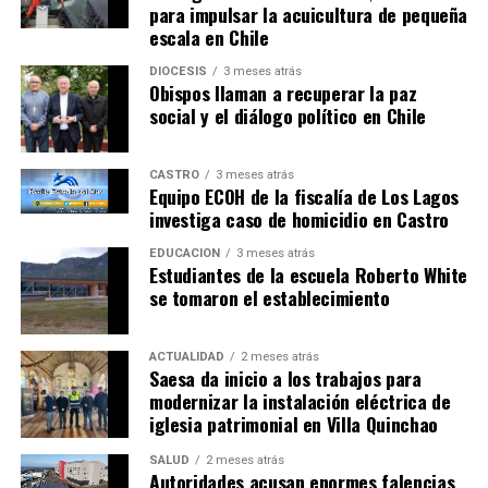
para impulsar la acuicultura de pequeña
escala en Chile
DIÓCESIS
3 meses atrás
Obispos llaman a recuperar la paz
social y el diálogo político en Chile
CASTRO
3 meses atrás
Equipo ECOH de la fiscalía de Los Lagos
investiga caso de homicidio en Castro
EDUCACIÓN
3 meses atrás
Estudiantes de la escuela Roberto White
se tomaron el establecimiento
ACTUALIDAD
2 meses atrás
Saesa da inicio a los trabajos para
modernizar la instalación eléctrica de
iglesia patrimonial en Villa Quinchao
SALUD
2 meses atrás
Autoridades acusan enormes falencias