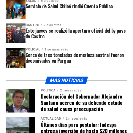
Audio: Salud municipal de Quinchao enfrenta déficit
SALUD
6 días atrás
Servicio de Salud Chiloé rindió Cuenta Pública
económico
NO TE PIERDAS
Cuatro personas detenidas por Carabineros de la
CASTRO
7 días atrás
comuna de Quinchao
Este jueves se realizó la apertura oficial del by pass
de Castro
POLICIAL
1 semana atrás
Cerca de tres toneladas de merluza austral fueron
decomisadas en Pargua
MÁS NOTICIAS
POLÍTICA
2 meses atrás
Declaración del Gobernador Alejandro
Santana acerca de su delicado estado
de salud causa preocupación
ACTUALIDAD
2 meses atrás
Últimos días para postular: Indespa
entrega inversión de hasta $20 millones