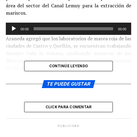
área del sector del Canal Lemuy para la extracción de
mariscos.
Reproductor
00:00
00:00
de
Araneda agregó que los laboratorios de marea roja de las
audio
ciudades de Castro y Quellón, se encuentran trabajando
durante toda la semana, analizando muestras de los
diversos lugares por donde son levantadas las muestras
CONTINÚE LEYENDO
de los mariscos.
Reproductor
TE PUEDE GUSTAR
00:00
00:00
de
El representante de la autoridad sanitaria provincial dijo
audio
que también se mantienen controles exhaustivos en las
CLICK PARA COMENTAR
principales ferias y puertos de desembarques de
productos del mar.
PUBLICIDAD
ARTÍCULOS RELACIONADOS: