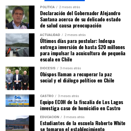
Amplían detención del conductor que atropelló a dos
mujeres
POLÍTICA
2 meses atrás
Declaración del Gobernador Alejandro
Santana acerca de su delicado estado
NO TE PIERDAS
Detienen a persona por tratar de ingresar droga a
de salud causa preocupación
Chiloé
ACTUALIDAD
2 meses atrás
Últimos días para postular: Indespa
entrega inversión de hasta $20 millones
para impulsar la acuicultura de pequeña
escala en Chile
DIÓCESIS
3 meses atrás
Obispos llaman a recuperar la paz
social y el diálogo político en Chile
CASTRO
3 meses atrás
Equipo ECOH de la fiscalía de Los Lagos
investiga caso de homicidio en Castro
EDUCACIÓN
3 meses atrás
Estudiantes de la escuela Roberto White
se tomaron el establecimiento