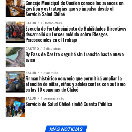
mediante la vocera de la institución, Carmen Barra,
Concejo Municipal de Queilen conoce los avances en
gestión y estrategias que se impulsa desde el
apoyó la anulación del juicio oral que absolvió al único
Servicio Salud Chiloé
acusado.
SALUD
18 horas atrás
Escuela de Fortalecimiento de Habilidades Directivas
desarrolló su tercer módulo sobre Riesgos
Psicosociales en el Trabajo
De acuerdo al comunicado de la Corte de Apelaciones,
CASTRO
2 días atrás
los hechos ocurridos en isla Caguach, tuvieron lugar el
By Pass de Castro seguirá sin transito hasta nuevo
aviso
19 de diciembre de 2019, en horas de la mañana, cuando
el imputado
C.I.V.V.,
concurrió hasta el domicilio de su
SALUD
4 días atrás
ex conviviente ubicado en sector La Capilla, de isla
Firman histórico convenio que permitirá ampliar la
Cahuach, comuna de Quinchao, circunstancias en que la
atención de niñas, niños y adolescentes con autismo
en las 10 comunas de Chiloé
agredió reiteradamente a la víctima hasta causarle la
muerte por asfixia. Posteriormente el imputado huyó del
SALUD
1 semana atrás
lugar de los hechos.
Servicio de Salud Chiloé rindió Cuenta Pública
ARTÍCULOS RELACIONADOS:
MÁS NOTICIAS
UP NEXT