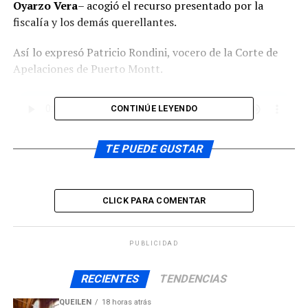
Oyarzo Vera
– acogió el recurso presentado por la
fiscalía y los demás querellantes.
Así lo expresó Patricio Rondini, vocero de la Corte de
Apelaciones de Puerto Montt.
CONTINÚE LEYENDO
Sobre lo determinado por el tribunal de alzada, no
TE PUEDE GUSTAR
tardaron las reacciones, y entre ellas, la del alcalde de la
comuna de Quinchao, René Garcés, quien reivindicó los
requerimientos de la familia por justicia en el caso de
CLICK PARA COMENTAR
Mónica Mansilla.
PUBLICIDAD
También la Fiscalía regional de Los Lagos reaccionó al
RECIENTES
TENDENCIAS
fallo de la Corte de Apelaciones de Puerto Montt, y
QUEILEN
18 horas atrás