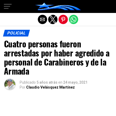
Salir de la versión móvil
POLICIAL
Cuatro personas fueron
arrestadas por haber agredido a
personal de Carabineros y de la
Armada
Publicado
5 años atrás
en
24 mayo, 2021
Por
Claudio Velásquez Martínez