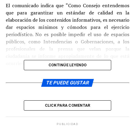
El comunicado indica que “Como Consejo entendemos
que para garantizar un estándar de calidad en la
elaboración de los contenidos informativos, es necesario
dar espacios mínimos y cómodos para el ejercicio
periodístico. No es posible impedir el uso de espacios
públicos, como Intendencias o Gobernaciones, a los
profesionales de la prensa que velan porque la
ciudadanía se informe apropiadamente de lo que está
ocurriendo.
CONTINÚE LEYENDO
Así como en el Colegio de Periodistas asumimos que “La
TE PUEDE GUSTAR
información en periodismo se entiende como un bien
social y no como un producto, lo que significa que el
periodista comparte la responsabilidad de la
información transmitida y es responsable, no sólo ante
CLICK PARA COMENTAR
quienes controlan los medios, sino principalmente ante
la sociedad” (Código de Ética del Colegio de Periodistas),
PUBLICIDAD
también entendemos que es deber de las autoridades de
gobierno brindar un “buen trato” a quienes desempeñan