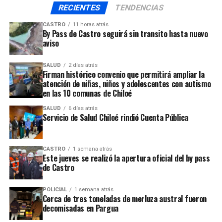
RECIENTES
TENDENCIAS
la labor periodística.
CASTRO
11 horas atrás
Es así, como junto con rechazar el “mal trato” dado
By Pass de Castro seguirá sin transito hasta nuevo
aviso
hacia la prensa, hemos solicitado por escrito al
Intendente de Los Lagos, Leonardo de la Prida, que
SALUD
2 días atrás
disponga de un espacio físico permanente y adecuado
Firman histórico convenio que permitirá ampliar la
para que los profesionales de la prensa puedan realizar
atención de niñas, niños y adolescentes con autismo
sus despachos, redacciones de notas, descarga de
en las 10 comunas de Chiloé
imágenes, entre otras labores propias de la labor
SALUD
6 días atrás
periodística. Para que nunca más se repitan escenas
Servicio de Salud Chiloé rindió Cuenta Pública
como las recientemente conocidas.
Firma la declaración, Melissa Valenzuela Lintz,
CASTRO
1 semana atrás
Este jueves se realizó la apertura oficial del by pass
Presidenta Consejo Décima Sur Colegio de Periodistas de
de Castro
Chile.
POLICIAL
1 semana atrás
Cerca de tres toneladas de merluza austral fueron
ARTÍCULOS RELACIONADOS:
decomisadas en Pargua
UP NEXT