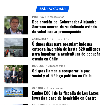
Estudiante de Quemchi obtuvo segundo lugar en
concurso Historias de Nuestra Tierra
MÁS NOTICIAS
NO TE PIERDAS
POLÍTICA
2 meses atrás
Intendente informó el depósito de aportes a
Declaración del Gobernador Alejandro
beneficiarios sin inscripción
Santana acerca de su delicado estado
de salud causa preocupación
ACTUALIDAD
2 meses atrás
Últimos días para postular: Indespa
entrega inversión de hasta $20 millones
para impulsar la acuicultura de pequeña
escala en Chile
DIÓCESIS
3 meses atrás
Obispos llaman a recuperar la paz
social y el diálogo político en Chile
CASTRO
3 meses atrás
Equipo ECOH de la fiscalía de Los Lagos
investiga caso de homicidio en Castro