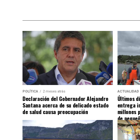
POLÍTICA
2 meses atrás
ACTUALIDAD
Declaración del Gobernador Alejandro
Últimos d
Santana acerca de su delicado estado
entrega i
de salud causa preocupación
millones 
de pequeñ