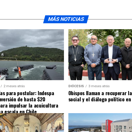
MÁS NOTICIAS
2 meses atrás
DIÓCESIS
3 meses atrás
ías para postular: Indespa
Obispos llaman a recuperar la
nversión de hasta $20
social y el diálogo político en
para impulsar la acuicultura
a escala en Chile