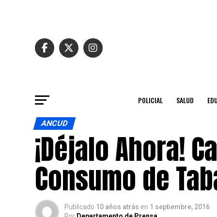
POLICIAL
SALUD
ED
ANCUD
¡Déjalo Ahora! C
Consumo de Tab
Publicado
10 años atrás
en
1 septiembre, 2016
Por
Departamento de Prensa