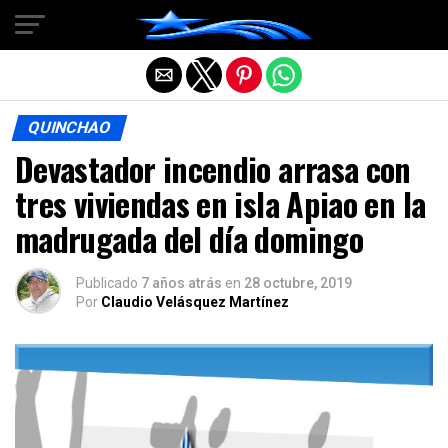
Salir de la versión móvil
QUINCHAO
Devastador incendio arrasa con
tres viviendas en isla Apiao en la
madrugada del día domingo
Publicado
7 años atrás
en
28 octubre, 2019
Por
Claudio Velásquez Martínez