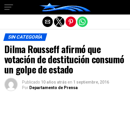
Salir de la versión móvil
SIN CATEGORÍA
Dilma Rousseff afirmó que
votación de destitución consumó
un golpe de estado
Publicado
10 años atrás
en
1 septiembre, 2016
Por
Departamento de Prensa