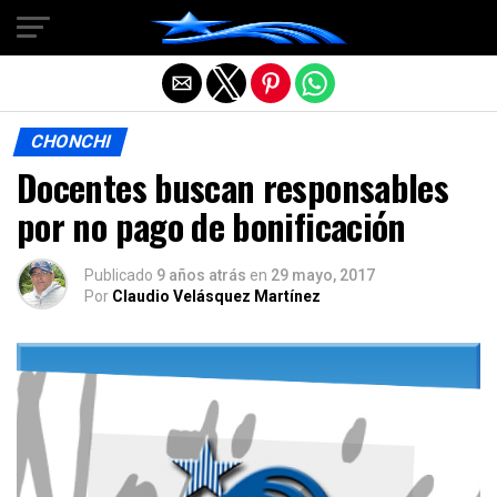
Salir de la versión móvil
CHONCHI
Docentes buscan responsables
por no pago de bonificación
Publicado
9 años atrás
en
29 mayo, 2017
Por
Claudio Velásquez Martínez