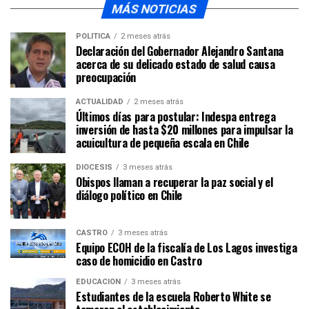
MÁS NOTICIAS
POLÍTICA
2 meses atrás
Declaración del Gobernador Alejandro Santana
acerca de su delicado estado de salud causa
preocupación
ACTUALIDAD
2 meses atrás
Últimos días para postular: Indespa entrega
inversión de hasta $20 millones para impulsar la
acuicultura de pequeña escala en Chile
DIÓCESIS
3 meses atrás
Obispos llaman a recuperar la paz social y el
diálogo político en Chile
CASTRO
3 meses atrás
Equipo ECOH de la fiscalía de Los Lagos investiga
caso de homicidio en Castro
EDUCACIÓN
3 meses atrás
Estudiantes de la escuela Roberto White se