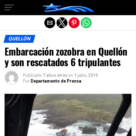
Salir de la versión móvil
QUELLÓN
Embarcación zozobra en Quellón
y son rescatados 6 tripulantes
Publicado
7 años atrás
en
1 julio, 2019
Por
Departamento de Prensa