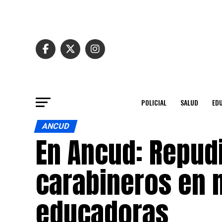
POLICIAL
SALUD
ED
ANCUD
En Ancud: Repud
carabineros en 
educadoras