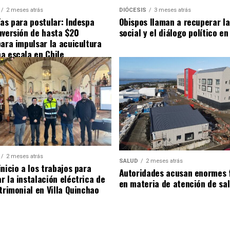
2 meses atrás
DIÓCESIS
3 meses atrás
ías para postular: Indespa
Obispos llaman a recuperar la
nversión de hasta $20
social y el diálogo político en
para impulsar la acuicultura
a escala en Chile
2 meses atrás
SALUD
2 meses atrás
nicio a los trabajos para
Autoridades acusan enormes 
r la instalación eléctrica de
en materia de atención de sa
trimonial en Villa Quinchao