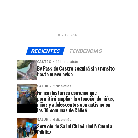
PUBLICIDAD
RECIENTES
TENDENCIAS
CASTRO
11 horas atrás
By Pass de Castro seguirá sin transito
hasta nuevo aviso
SALUD
2 días atrás
Firman histórico convenio que
permitirá ampliar la atención de niñas,
niños y adolescentes con autismo en
las 10 comunas de Chiloé
SALUD
6 días atrás
Servicio de Salud Chiloé rindió Cuenta
Pública