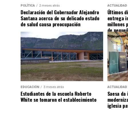
POLÍTICA
2 meses atrás
ACTUALIDAD
Declaración del Gobernador Alejandro
Últimos d
Santana acerca de su delicado estado
entrega i
de salud causa preocupación
millones 
de pequeñ
EDUCACIÓN
3 meses atrás
ACTUALIDAD
Estudiantes de la escuela Roberto
Saesa da i
White se tomaron el establecimiento
moderniza
iglesia pa