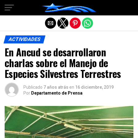
Salir de la versión móvil
ACTIVIDADES
En Ancud se desarrollaron
charlas sobre el Manejo de
Especies Silvestres Terrestres
Publicado
7 años atrás
en
16 diciembre, 2019
Por
Departamento de Prensa