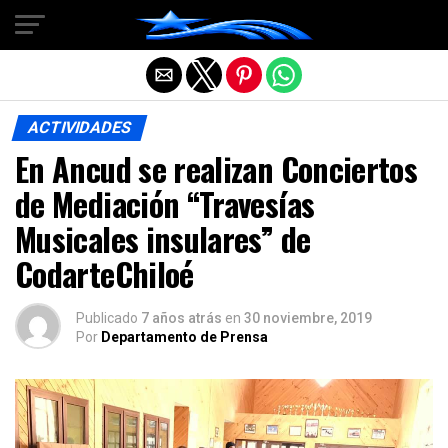
Salir de la versión móvil
ACTIVIDADES
En Ancud se realizan Conciertos
de Mediación “Travesías
Musicales insulares” de
CodarteChiloé
Publicado
7 años atrás
en
30 noviembre, 2019
Por
Departamento de Prensa