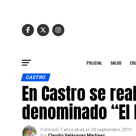
POLICIAL
SALUD
ED
CASTRO
En Castro se rea
denominado “El 
Publicado
7 años atrás
en
30 septiembre, 2019
Por
Claudio Velásquez Martínez