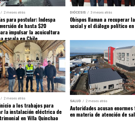
2 meses atrás
DIÓCESIS
3 meses atrás
ías para postular: Indespa
Obispos llaman a recuperar la
nversión de hasta $20
social y el diálogo político en
para impulsar la acuicultura
a escala en Chile
2 meses atrás
SALUD
2 meses atrás
nicio a los trabajos para
Autoridades acusan enormes 
r la instalación eléctrica de
en materia de atención de sa
trimonial en Villa Quinchao