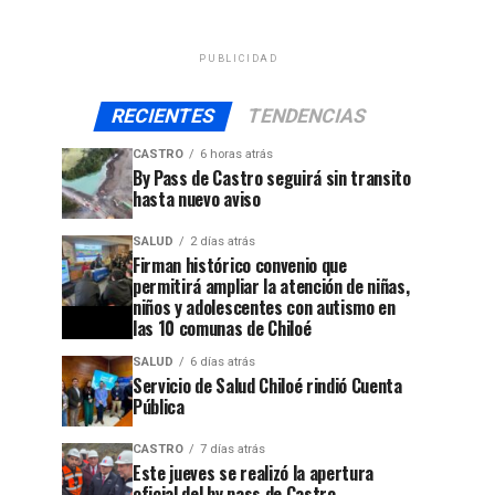
PUBLICIDAD
RECIENTES
TENDENCIAS
CASTRO
6 horas atrás
By Pass de Castro seguirá sin transito
hasta nuevo aviso
SALUD
2 días atrás
Firman histórico convenio que
permitirá ampliar la atención de niñas,
niños y adolescentes con autismo en
las 10 comunas de Chiloé
SALUD
6 días atrás
Servicio de Salud Chiloé rindió Cuenta
Pública
CASTRO
7 días atrás
Este jueves se realizó la apertura
oficial del by pass de Castro