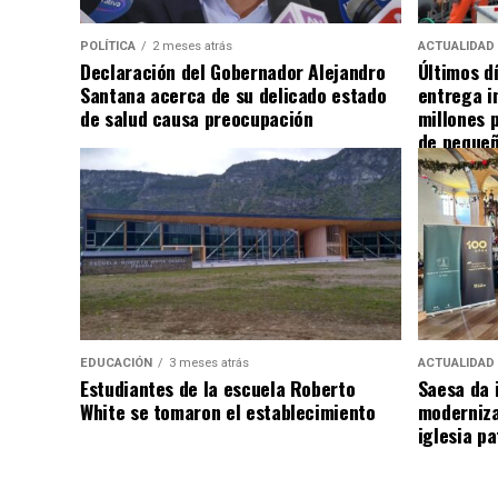
POLÍTICA
2 meses atrás
ACTUALIDAD
Declaración del Gobernador Alejandro
Últimos d
Santana acerca de su delicado estado
entrega i
de salud causa preocupación
millones 
de pequeñ
EDUCACIÓN
3 meses atrás
ACTUALIDAD
Estudiantes de la escuela Roberto
Saesa da i
White se tomaron el establecimiento
moderniza
iglesia pa