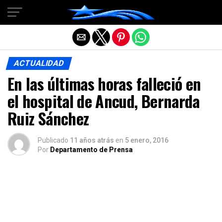
Salir de la versión móvil
ACTUALIDAD
En las últimas horas falleció en
el hospital de Ancud, Bernarda
Ruiz Sánchez
Publicado
11 años atrás
en
5 enero, 2016
Por
Departamento de Prensa