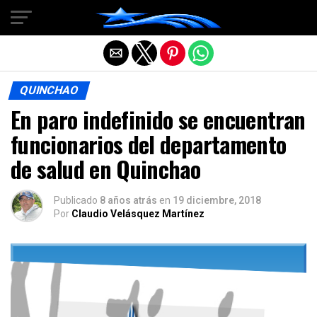
Salir de la versión móvil
QUINCHAO
En paro indefinido se encuentran
funcionarios del departamento
de salud en Quinchao
Publicado
8 años atrás
en
19 diciembre, 2018
Por
Claudio Velásquez Martínez