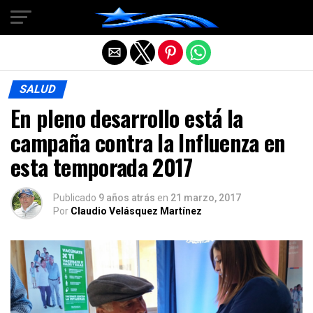
Salir de la versión móvil
SALUD
En pleno desarrollo está la
campaña contra la Influenza en
esta temporada 2017
Publicado
9 años atrás
en
21 marzo, 2017
Por
Claudio Velásquez Martínez