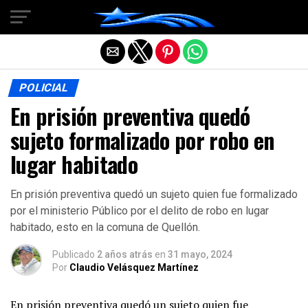
Salir de la versión móvil
POLICIAL
En prisión preventiva quedó
sujeto formalizado por robo en
lugar habitado
En prisión preventiva quedó un sujeto quien fue formalizado
por el ministerio Público por el delito de robo en lugar
habitado, esto en la comuna de Quellón.
Publicado
2 años atrás
en
31 mayo, 2024
Por
Claudio Velásquez Martínez
En prisión preventiva quedó un sujeto quien fue