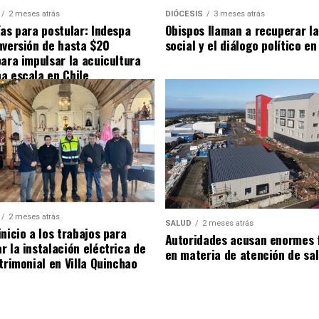
2 meses atrás
DIÓCESIS
3 meses atrás
ías para postular: Indespa
Obispos llaman a recuperar la
nversión de hasta $20
social y el diálogo político en
para impulsar la acuicultura
a escala en Chile
2 meses atrás
SALUD
2 meses atrás
nicio a los trabajos para
Autoridades acusan enormes 
r la instalación eléctrica de
en materia de atención de sa
trimonial en Villa Quinchao