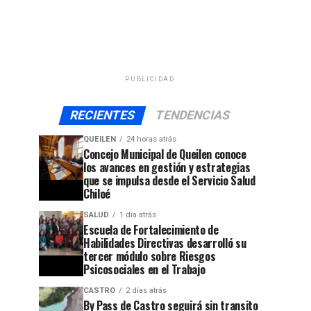
PUBLICIDAD
RECIENTES
TENDENCIAS
QUEILEN
24 horas atrás
Concejo Municipal de Queilen conoce
los avances en gestión y estrategias
que se impulsa desde el Servicio Salud
Chiloé
SALUD
1 día atrás
Escuela de Fortalecimiento de
Habilidades Directivas desarrolló su
tercer módulo sobre Riesgos
Psicosociales en el Trabajo
CASTRO
2 días atrás
By Pass de Castro seguirá sin transito