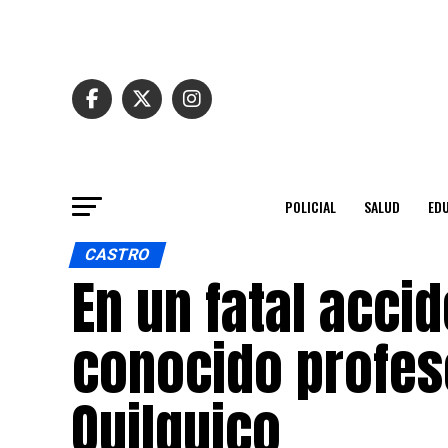
POLICIAL
SALUD
ED
CASTRO
En un fatal accid
conocido profes
Quilquico