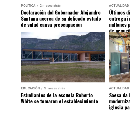
POLÍTICA
2 meses atrás
ACTUALIDAD
Declaración del Gobernador Alejandro
Últimos d
Santana acerca de su delicado estado
entrega i
de salud causa preocupación
millones 
de pequeñ
EDUCACIÓN
3 meses atrás
ACTUALIDAD
Estudiantes de la escuela Roberto
Saesa da i
White se tomaron el establecimiento
moderniza
iglesia pa