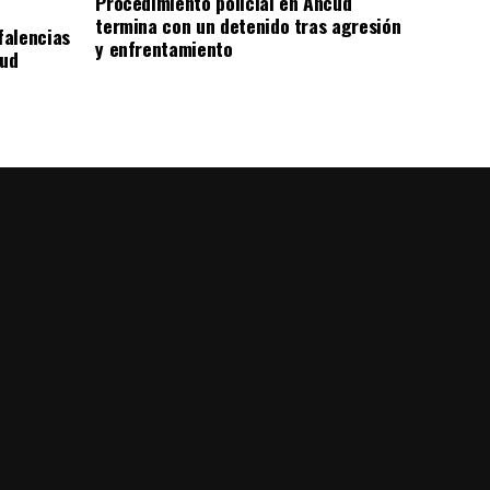
Procedimiento policial en Ancud
termina con un detenido tras agresión
falencias
y enfrentamiento
lud