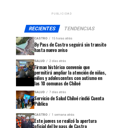
PUBLICIDAD
RECIENTES
TENDENCIAS
CASTRO
15 horas atrás
By Pass de Castro seguirá sin transito
hasta nuevo aviso
SALUD
2 días atrás
Firman histórico convenio que
permitirá ampliar la atención de niñas,
niños y adolescentes con autismo en
las 10 comunas de Chiloé
SALUD
7 días atrás
Servicio de Salud Chiloé rindió Cuenta
Pública
CASTRO
1 semana atrás
Este jueves se realizó la apertura
oficial del by pass de Castro