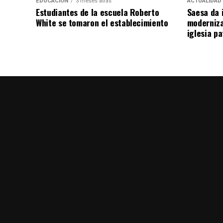
EDUCACIÓN
3 meses atrás
ACTUALIDAD
Estudiantes de la escuela Roberto
Saesa da i
White se tomaron el establecimiento
moderniza
iglesia pa