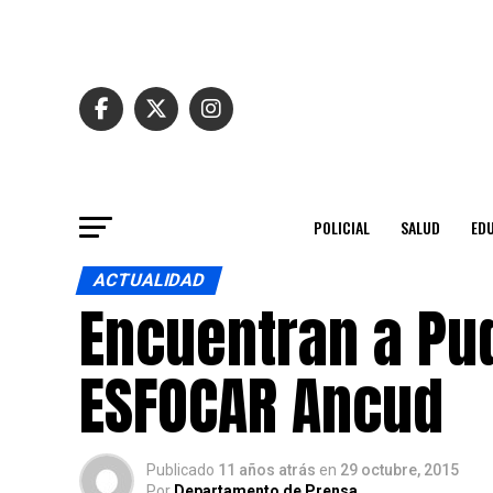
POLICIAL
SALUD
ED
ACTUALIDAD
Encuentran a Pu
ESFOCAR Ancud
Publicado
11 años atrás
en
29 octubre, 2015
Por
Departamento de Prensa