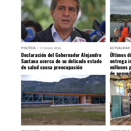
POLÍTICA
2 meses atrás
ACTUALIDAD
Declaración del Gobernador Alejandro
Últimos d
Santana acerca de su delicado estado
entrega i
de salud causa preocupación
millones 
de pequeñ