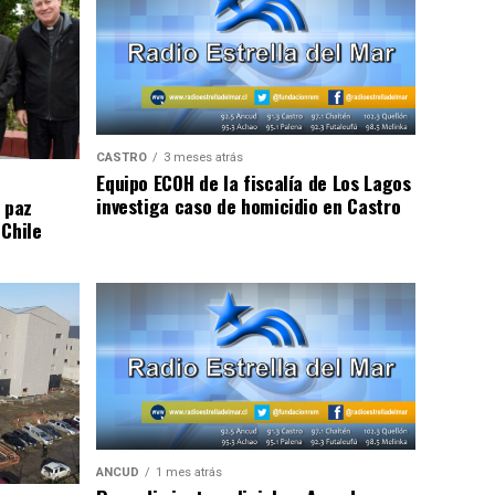
CASTRO
3 meses atrás
Equipo ECOH de la fiscalía de Los Lagos
investiga caso de homicidio en Castro
 paz
 Chile
ANCUD
1 mes atrás