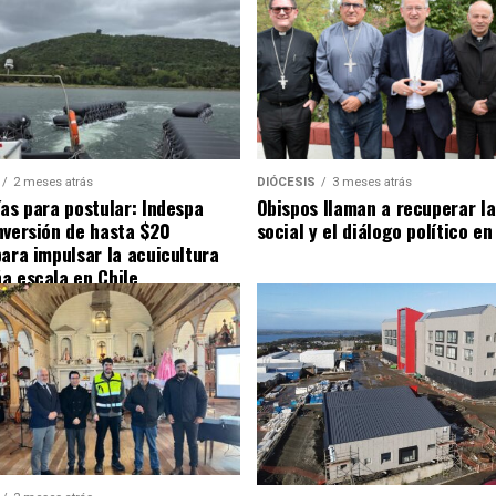
2 meses atrás
DIÓCESIS
3 meses atrás
ías para postular: Indespa
Obispos llaman a recuperar la
nversión de hasta $20
social y el diálogo político en
para impulsar la acuicultura
a escala en Chile