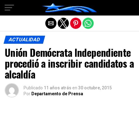
Salir de la versión móvil
ACTUALIDAD
Unión Demócrata Independiente
procedió a inscribir candidatos a
alcaldía
Publicado
11 años atrás
en
30 octubre, 2015
Por
Departamento de Prensa