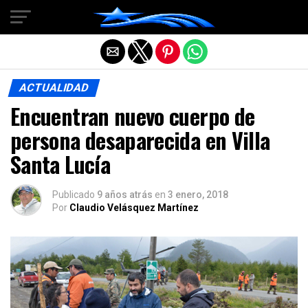
Salir de la versión móvil
ACTUALIDAD
Encuentran nuevo cuerpo de
persona desaparecida en Villa
Santa Lucía
Publicado
9 años atrás
en
3 enero, 2018
Por
Claudio Velásquez Martínez