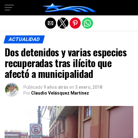
Salir de la versión móvil
ACTUALIDAD
Dos detenidos y varias especies
recuperadas tras ilícito que
afectó a municipalidad
Publicado
9 años atrás
en
3 enero, 2018
Por
Claudio Velásquez Martínez