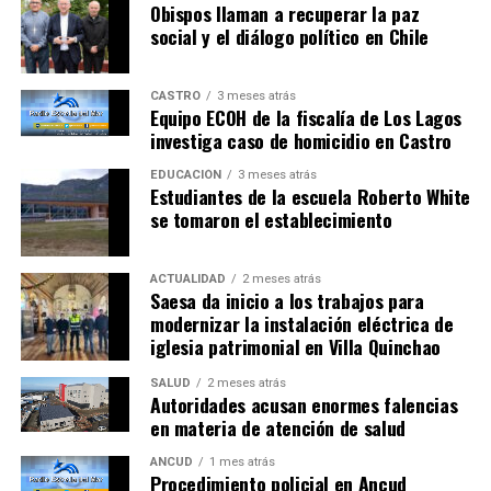
Obispos llaman a recuperar la paz
social y el diálogo político en Chile
CASTRO
3 meses atrás
Equipo ECOH de la fiscalía de Los Lagos
investiga caso de homicidio en Castro
EDUCACIÓN
3 meses atrás
Estudiantes de la escuela Roberto White
se tomaron el establecimiento
ACTUALIDAD
2 meses atrás
Saesa da inicio a los trabajos para
modernizar la instalación eléctrica de
iglesia patrimonial en Villa Quinchao
SALUD
2 meses atrás
Autoridades acusan enormes falencias
en materia de atención de salud
ANCUD
1 mes atrás
Procedimiento policial en Ancud