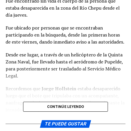
Fue encontrado sin vida el cuerpo de la persona que
estaba desaparecida en la zona del Río Chepu desde el
día jueves.
Fue ubicado por personas que se encontraban
participando en la búsqueda, desde las primeras horas
de este viernes, dando inmediato aviso a las autoridades.
Desde ese lugar, a través de un helicóptero de la Quinta
Zona Naval, fue llevado hasta el aeródromo de Pupelde,
para posteriormente ser trasladado al Servicio Médico
Legal.
Recordemos que
Jorge Hollstein
estaba desaparecido
luego que el bote que tripulaba con un acompañante,
naufragó en la desembocadura del río Chepu, durante la
CONTINÚE LEYENDO
jornada del día jueves 22 de noviembre.
Una de las víctimas logró ser rescatada y se encuentra
TE PUEDE GUSTAR
internada en el hospital de Ancud.