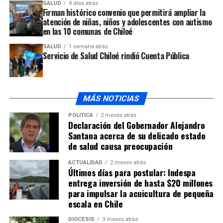
SALUD
4 días atrás
persona desaparecida.
Firman histórico convenio que permitirá ampliar la
atención de niñas, niños y adolescentes con autismo
En las primeras horas de este viernes, se reiniciaron las
en las 10 comunas de Chiloé
tareas para dar con el cuerpo de infortunado hombre
SALUD
1 semana atrás
cuando pasadas las 11 de la mañana se avisó del hallazgo
Servicio de Salud Chiloé rindió Cuenta Pública
del cadáver.
ARTÍCULOS RELACIONADOS:
MÁS NOTICIAS
UP NEXT
Fue encontrada la embarcación robada desde
POLÍTICA
2 meses atrás
Declaración del Gobernador Alejandro
Quetalmahue
Santana acerca de su delicado estado
NO TE PIERDAS
de salud causa preocupación
Comunicado sobre intervención en calle Errazuriz
ACTUALIDAD
2 meses atrás
Últimos días para postular: Indespa
entrega inversión de hasta $20 millones
para impulsar la acuicultura de pequeña
escala en Chile
DIÓCESIS
3 meses atrás