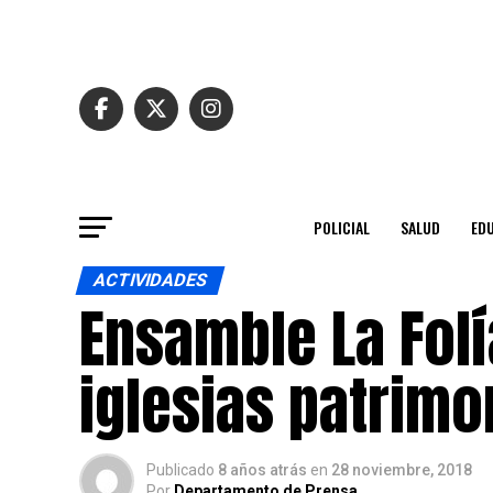
POLICIAL
SALUD
ED
ACTIVIDADES
Ensamble La Folía
iglesias patrimo
Publicado
8 años atrás
en
28 noviembre, 2018
Por
Departamento de Prensa