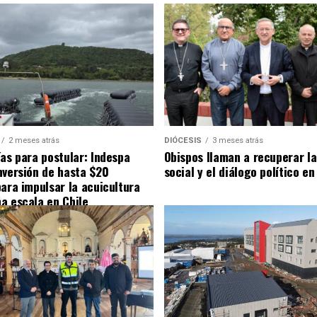
2 meses atrás
DIÓCESIS
3 meses atrás
ías para postular: Indespa
Obispos llaman a recuperar la
nversión de hasta $20
social y el diálogo político en
para impulsar la acuicultura
a escala en Chile