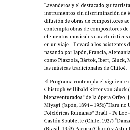
Lavanderos y el destacado guitarrista
instrumentos sin discriminación de é
difusión de obras de compositores act
contempla obras de compositores de d
elementos musicales característicos d
en un viaje – llevará a los asistentes
pasando por Japón, Francia, Alemania
como Piazzola, Bártok, Ibert, Gluck,
las músicas tradicionales de Chiloé.
El Programa contempla el siguiente r
Chistoph Willibald Ritter von Gluck (
bienaventurados” de la ópera Orfeo; J
Miyagi (Japón, 1894 – 1956)“Haru no 
Folclóricas Rumanas” Braûl – Pe Loc –
Gastón Soublette (Chile, 1927) “Danz
(Brasil, 1953) Paçoca (Choro) y Astor 