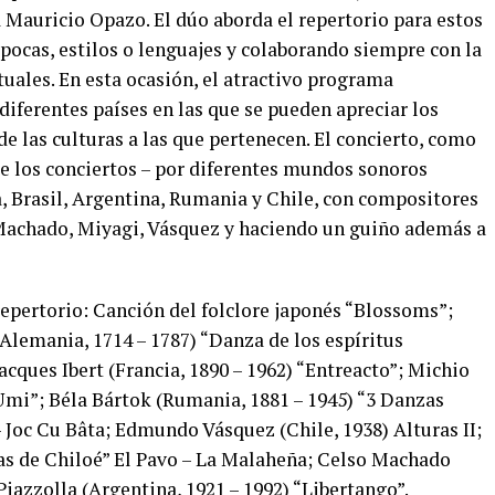
 Mauricio Opazo. El dúo aborda el repertorio para estos
pocas, estilos o lenguajes y colaborando siempre con la
uales. En esta ocasión, el atractivo programa
iferentes países en las que se pueden apreciar los
e las culturas a las que pertenecen. El concierto, como
 de los conciertos – por diferentes mundos sonoros
, Brasil, Argentina, Rumania y Chile, con compositores
 Machado, Miyagi, Vásquez y haciendo un guiño además a
epertorio: Canción del folclore japonés “Blossoms”;
Alemania, 1714 – 1787) “Danza de los espíritus
acques Ibert (Francia, 1890 – 1962) “Entreacto”; Michio
Umi”; Béla Bártok (Rumania, 1881 – 1945) “3 Danzas
 Joc Cu Bâta; Edmundo Vásquez (Chile, 1938) Alturas II;
as de Chiloé” El Pavo – La Malaheña; Celso Machado
Piazzolla (Argentina, 1921 – 1992) “Libertango”.