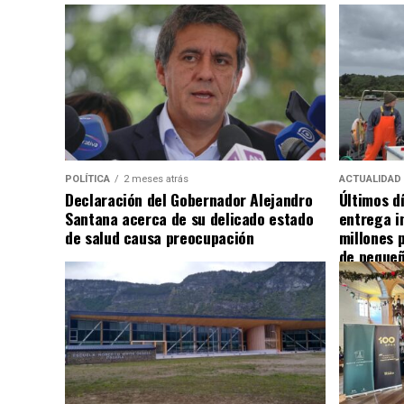
POLÍTICA
2 meses atrás
ACTUALIDAD
Declaración del Gobernador Alejandro
Últimos d
Santana acerca de su delicado estado
entrega i
de salud causa preocupación
millones 
de pequeñ