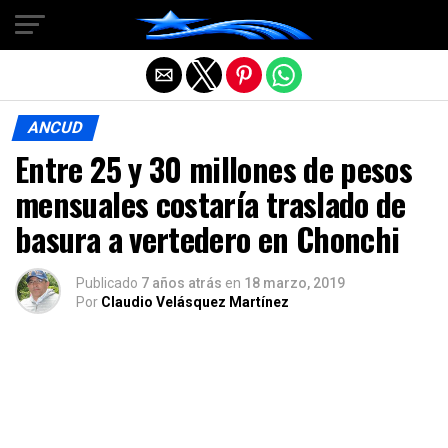
Salir de la versión móvil
ANCUD
Entre 25 y 30 millones de pesos
mensuales costaría traslado de
basura a vertedero en Chonchi
Publicado
7 años atrás
en
18 marzo, 2019
Por
Claudio Velásquez Martínez