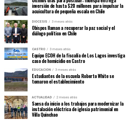
Últimos días para postular: Indespa entrega
inversión de hasta $20 millones para impulsar la
acuicultura de pequeña escala en Chile
DIÓCESIS
3 meses atrás
Obispos llaman a recuperar la paz social y el
diálogo político en Chile
CASTRO
3 meses atrás
Equipo ECOH de la fiscalía de Los Lagos investiga
caso de homicidio en Castro
EDUCACIÓN
3 meses atrás
Estudiantes de la escuela Roberto White se
tomaron el establecimiento
ACTUALIDAD
2 meses atrás
Saesa da inicio a los trabajos para modernizar la
instalación eléctrica de iglesia patrimonial en
Villa Quinchao