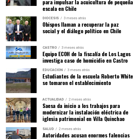
para impulsar la acuicultura de pequeña
escala en Chile
DIÓCESIS
3 meses atrás
Obispos llaman a recuperar la paz
social y el diálogo político en Chile
CASTRO
3 meses atrás
Equipo ECOH de la fiscalía de Los Lagos
investiga caso de homicidio en Castro
EDUCACIÓN
3 meses atrás
Estudiantes de la escuela Roberto White
se tomaron el establecimiento
ACTUALIDAD
2 meses atrás
Saesa da inicio a los trabajos para
modernizar la instalación eléctrica de
iglesia patrimonial en Villa Quinchao
SALUD
2 meses atrás
Autoridades acusan enormes falencias