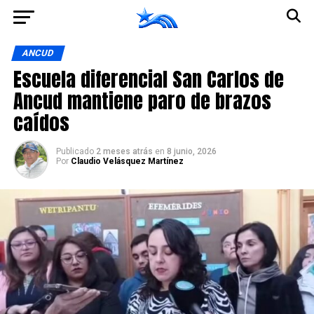
Ir a la versión móvil
ANCUD
Escuela diferencial San Carlos de
Ancud mantiene paro de brazos
caídos
Publicado
2 meses atrás
en
8 junio, 2026
Por
Claudio Velásquez Martínez