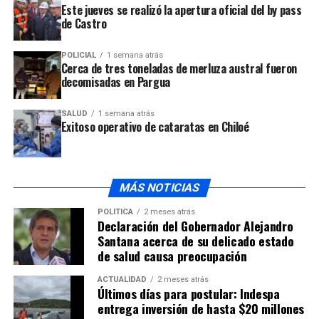
Este jueves se realizó la apertura oficial del by pass
de Castro
En la oportunidad, la
integrante de FENATREDUC,
POLICIAL
1 semana atrás
federación nacional de trabajadores de la educación,
Cerca de tres toneladas de merluza austral fueron
Mónica Barría
, dio lectura a un comunicado en donde
decomisadas en Pargua
muestran su solidaridad con el personal de la escuela
Diferencial San Carlos, por esta crisis que les afecta.
SALUD
1 semana atrás
Exitoso operativo de cataratas en Chiloé
MÁS NOTICIAS
ARTÍCULOS RELACIONADOS:
POLÍTICA
2 meses atrás
Declaración del Gobernador Alejandro
UP NEXT
Santana acerca de su delicado estado
Determinan prohibición de funcionamiento de la Escuela
de salud causa preocupación
de Yaldad en Quellón
ACTUALIDAD
2 meses atrás
NO TE PIERDAS
Últimos días para postular: Indespa
Siete establecimientos educacionales han tenido
entrega inversión de hasta $20 millones
prohibición de funcionamiento este 2026