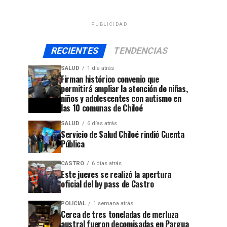
PUBLICIDAD
RECIENTES
TENDENCIAS
SALUD
1 día atrás
Firman histórico convenio que
permitirá ampliar la atención de niñas,
niños y adolescentes con autismo en
las 10 comunas de Chiloé
SALUD
6 días atrás
Servicio de Salud Chiloé rindió Cuenta
Pública
CASTRO
6 días atrás
Este jueves se realizó la apertura
oficial del by pass de Castro
POLICIAL
1 semana atrás
Cerca de tres toneladas de merluza
austral fueron decomisadas en Pargua