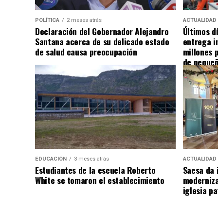
POLÍTICA
2 meses atrás
ACTUALIDAD
Declaración del Gobernador Alejandro
Últimos d
Santana acerca de su delicado estado
entrega i
de salud causa preocupación
millones 
de pequeñ
EDUCACIÓN
3 meses atrás
ACTUALIDAD
Estudiantes de la escuela Roberto
Saesa da i
White se tomaron el establecimiento
moderniza
iglesia pa