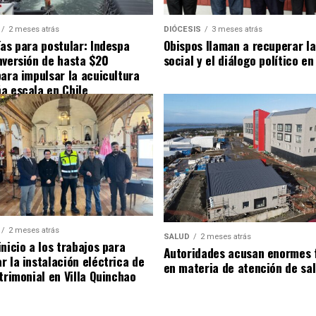
2 meses atrás
DIÓCESIS
3 meses atrás
ías para postular: Indespa
Obispos llaman a recuperar la
nversión de hasta $20
social y el diálogo político en
para impulsar la acuicultura
a escala en Chile
2 meses atrás
SALUD
2 meses atrás
nicio a los trabajos para
Autoridades acusan enormes 
r la instalación eléctrica de
en materia de atención de sa
trimonial en Villa Quinchao