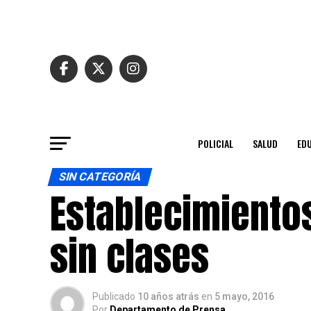
POLICIAL
SALUD
ED
SIN CATEGORÍA
Establecimiento
sin clases
Publicado
10 años atrás
en
5 mayo, 2016
Por
Departamento de Prensa