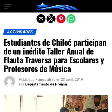
Salir de la versión móvil
ACTIVIDADES
Estudiantes de Chiloé participan
de un inédito Taller Anual de
Flauta Traversa para Escolares y
Profesores de Música
Publicado
7 años atrás
en
23 abril, 2019
Por
Departamento de Prensa