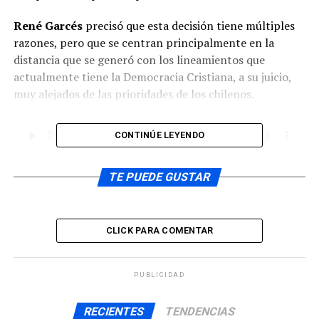
René Garcés
precisó que esta decisión tiene múltiples
razones, pero que se centran principalmente en la
distancia que se generó con los lineamientos que
actualmente tiene la Democracia Cristiana, a su juicio,
muy alejados de las prioridades de los chilenos.
CONTINÚE LEYENDO
Señaló el político de la comuna de Quinchao que está en
TE PUEDE GUSTAR
disposición de participar como candidato en las
próximas elecciones de octubre de 2020.
CLICK PARA COMENTAR
Fue el 10 de noviembre de 2016 que
René Garcés
PUBLICIDAD
asumió el cargo de Gobernador de la provincia de Chiloé,
sucediendo a
Pedro Bahamondez
y manteniéndose en
RECIENTES
TENDENCIAS