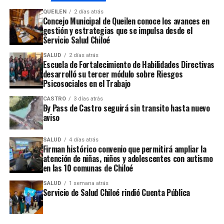
el cargo hasta el 11 de marzo de 2018, al término del
QUEILEN
2 días atrás
período presidencial de
la ex presidenta Michelle
Concejo Municipal de Queilen conoce los avances en
gestión y estrategias que se impulsa desde el
Bachelet
.
Servicio Salud Chiloé
SALUD
2 días atrás
ARTÍCULOS RELACIONADOS:
Escuela de Fortalecimiento de Habilidades Directivas
desarrolló su tercer módulo sobre Riesgos
UP NEXT
Este 20 de octubre se realizarán las elecciones
Psicosociales en el Trabajo
territoriales de la Democracia Cristiana
CASTRO
3 días atrás
By Pass de Castro seguirá sin transito hasta nuevo
NO TE PIERDAS
aviso
Seremi del Trabajo y Previsión Social, Mauro González
presentó su renuncia
SALUD
4 días atrás
Firman histórico convenio que permitirá ampliar la
atención de niñas, niños y adolescentes con autismo
en las 10 comunas de Chiloé
SALUD
1 semana atrás
Servicio de Salud Chiloé rindió Cuenta Pública