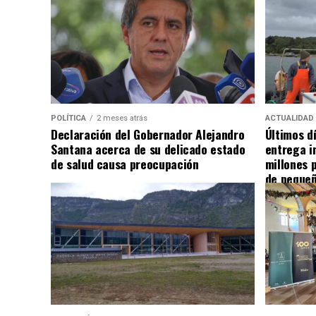
POLÍTICA
2 meses atrás
ACTUALIDAD
Declaración del Gobernador Alejandro
Últimos d
Santana acerca de su delicado estado
entrega i
de salud causa preocupación
millones 
de pequeñ