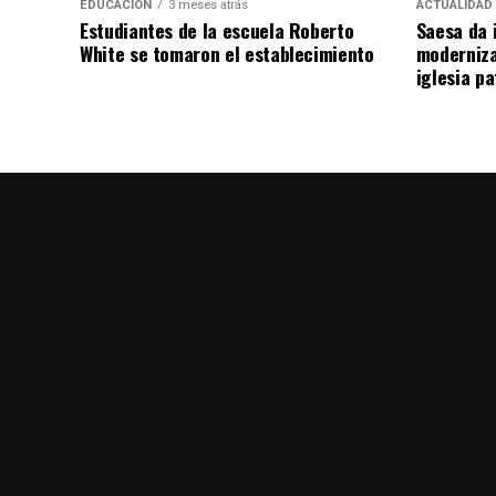
EDUCACIÓN
3 meses atrás
ACTUALIDAD
Estudiantes de la escuela Roberto
Saesa da i
White se tomaron el establecimiento
moderniza
iglesia pa