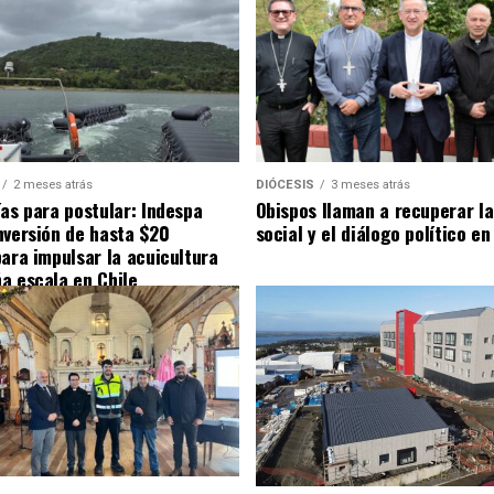
2 meses atrás
DIÓCESIS
3 meses atrás
ías para postular: Indespa
Obispos llaman a recuperar la
nversión de hasta $20
social y el diálogo político en
para impulsar la acuicultura
a escala en Chile