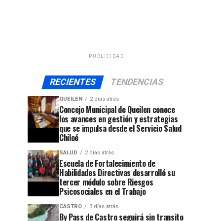
PUBLICIDAD
RECIENTES
TENDENCIAS
QUEILEN
2 días atrás
Concejo Municipal de Queilen conoce
los avances en gestión y estrategias
que se impulsa desde el Servicio Salud
Chiloé
SALUD
2 días atrás
Escuela de Fortalecimiento de
Habilidades Directivas desarrolló su
tercer módulo sobre Riesgos
Psicosociales en el Trabajo
CASTRO
3 días atrás
By Pass de Castro seguirá sin transito