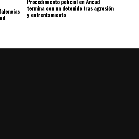
Procedimiento policial en Ancud
termina con un detenido tras agresión
falencias
y enfrentamiento
lud