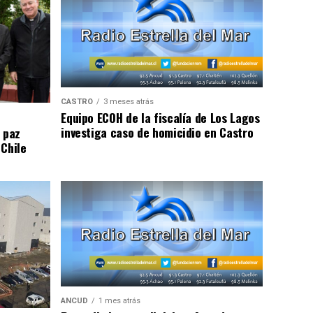
CASTRO
3 meses atrás
Equipo ECOH de la fiscalía de Los Lagos
investiga caso de homicidio en Castro
 paz
 Chile
ANCUD
1 mes atrás