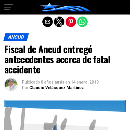
Salir de la versión móvil
ANCUD
Fiscal de Ancud entregó
antecedentes acerca de fatal
accidente
Publicado
8 años atrás
en
14 enero, 2019
Por
Claudio Velásquez Martínez