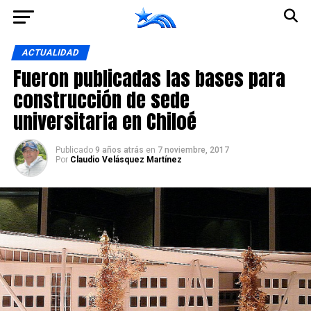
Ir a la versión móvil
ACTUALIDAD
Fueron publicadas las bases para
construcción de sede
universitaria en Chiloé
Publicado
9 años atrás
en
7 noviembre, 2017
Por
Claudio Velásquez Martínez