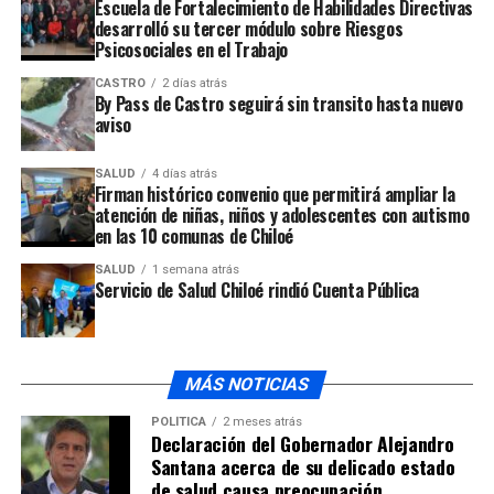
Alcalde de Ancud se refiere a salida del encargado de
Escuela de Fortalecimiento de Habilidades Directivas
turismo Cristian Larrere
desarrolló su tercer módulo sobre Riesgos
Psicosociales en el Trabajo
CASTRO
2 días atrás
By Pass de Castro seguirá sin transito hasta nuevo
aviso
SALUD
4 días atrás
Firman histórico convenio que permitirá ampliar la
atención de niñas, niños y adolescentes con autismo
en las 10 comunas de Chiloé
SALUD
1 semana atrás
Servicio de Salud Chiloé rindió Cuenta Pública
MÁS NOTICIAS
POLÍTICA
2 meses atrás
Declaración del Gobernador Alejandro
Santana acerca de su delicado estado
de salud causa preocupación