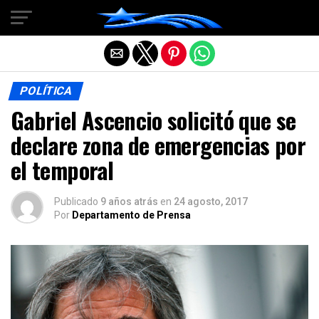
Salir de la versión móvil
POLÍTICA
Gabriel Ascencio solicitó que se
declare zona de emergencias por
el temporal
Publicado
9 años atrás
en
24 agosto, 2017
Por
Departamento de Prensa