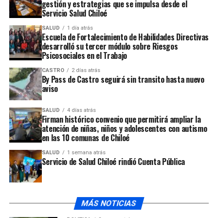
gestión y estrategias que se impulsa desde el
emanaciones en ese mismo punto de la Costanera, que
Servicio Salud Chiloé
provocó incluso evacuaciones y suspensión de clases del
Colegio Chiloé instalado en las inmediaciones, situación
SALUD
1 día atrás
Escuela de Fortalecimiento de Habilidades Directivas
que se prolongó por varias semanas y que puso en jaque
desarrolló su tercer módulo sobre Riesgos
a las autoridades competentes.
Psicosociales en el Trabajo
CASTRO
2 días atrás
Con motivo de la aparición de estos malos olores en la
By Pass de Castro seguirá sin transito hasta nuevo
aviso
Costanera, se activaron varios servicios públicos, entre
ellos la superintendencia de servicios sanitarios y el
SALUD
4 días atrás
municipio de Ancud.
Firman histórico convenio que permitirá ampliar la
atención de niñas, niños y adolescentes con autismo
Junto a la Armada y la empresa ESSAL, ya el día lunes se
en las 10 comunas de Chiloé
ordenó que una máquina iniciara el retiro de las algas en
SALUD
1 semana atrás
la playa Fátima, ya que su acumulación sería una de las
Servicio de Salud Chiloé rindió Cuenta Pública
causas de esta situación.
En el mismo sentido,
Ricardo Zavala, representan
te de
la Superintendencia de Servicios Sanitarios, indicó que
MÁS NOTICIAS
fiscalizarán a la planta elevadora de aguas servidas que