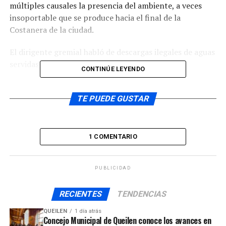
múltiples causales la presencia del ambiente, a veces
insoportable que se produce hacia el final de la
Costanera de la ciudad.
El dirigente gremial habló de descargas ilegales de aguas
servidas a la bahía.
CONTINÚE LEYENDO
TE PUEDE GUSTAR
El
vecino del barrio Yungay, José Miguel Guaiquil
Águila
, señaló que por la experiencia de tantos años
1 COMENTARIO
viviendo en el lugar, que estos malos olores no
corresponden a algas en ningún caso.
PUBLICIDAD
RECIENTES
TENDENCIAS
Recordemos que hacia fines del verano de 2019 se
QUEILEN
1 día atrás
produjo en la ciudad un evento muy grande de
Concejo Municipal de Queilen conoce los avances en