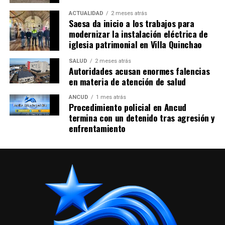
Accidente eléctrico quita la vida a hombre de 42 años
ACTUALIDAD
2 meses atrás
NO TE PIERDAS
Saesa da inicio a los trabajos para
Complejo escenario en Ancud por la alta presencia de
modernizar la instalación eléctrica de
basura
iglesia patrimonial en Villa Quinchao
SALUD
2 meses atrás
Autoridades acusan enormes falencias
en materia de atención de salud
ANCUD
1 mes atrás
Procedimiento policial en Ancud
termina con un detenido tras agresión y
enfrentamiento