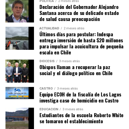
POLÍTICA
2 meses atrás
existe en la calle Yungay y Costanera.
Declaración del Gobernador Alejandro
Santana acerca de su delicado estado
de salud causa preocupación
ACTUALIDAD
2 meses atrás
Últimos días para postular: Indespa
También el funcionario manifestó que se trata de un
entrega inversión de hasta $20 millones
problema que deben abordar todo el aparataje público
para impulsar la acuicultura de pequeña
que tenga competencia en el asunto.
escala en Chile
DIÓCESIS
3 meses atrás
Obispos llaman a recuperar la paz
social y el diálogo político en Chile
La
alcaldesa (S) de la comuna, Leyla Aguayo
,
participó junto a los representantes la forma en que se
CASTRO
3 meses atrás
puede dar solución a los reclamos de los residentes y
Equipo ECOH de la fiscalía de Los Lagos
ciudadanía en general.
investiga caso de homicidio en Castro
EDUCACIÓN
3 meses atrás
Estudiantes de la escuela Roberto White
ARTÍCULOS RELACIONADOS:
se tomaron el establecimiento
UP NEXT