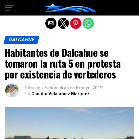
Salir de la versión móvil
DALCAHUE
Habitantes de Dalcahue se
tomaron la ruta 5 en protesta
por existencia de vertederos
Publicado
7 años atrás
en
6 mayo, 2019
Por
Claudio Velásquez Martínez