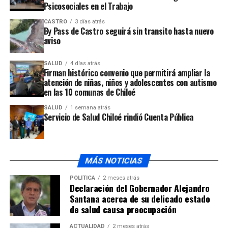
Psicosociales en el Trabajo
ARTÍCULOS RELACIONADOS:
CASTRO
3 días atrás
By Pass de Castro seguirá sin transito hasta nuevo
UP NEXT
aviso
Policias efectúan exitosos operativos anti droga
NO TE PIERDAS
SALUD
4 días atrás
Mejoras importantes en temas de agua potable y
Firman histórico convenio que permitirá ampliar la
alcantarillado se generan en Quellón
atención de niñas, niños y adolescentes con autismo
en las 10 comunas de Chiloé
SALUD
1 semana atrás
Servicio de Salud Chiloé rindió Cuenta Pública
MÁS NOTICIAS
POLÍTICA
2 meses atrás
Declaración del Gobernador Alejandro
Santana acerca de su delicado estado
de salud causa preocupación
ACTUALIDAD
2 meses atrás