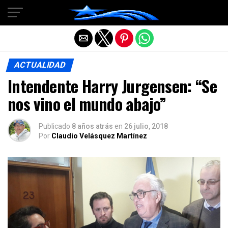
Salir de la versión móvil
ACTUALIDAD
Intendente Harry Jurgensen: “Se
nos vino el mundo abajo”
Publicado
8 años atrás
en
26 julio, 2018
Por
Claudio Velásquez Martínez