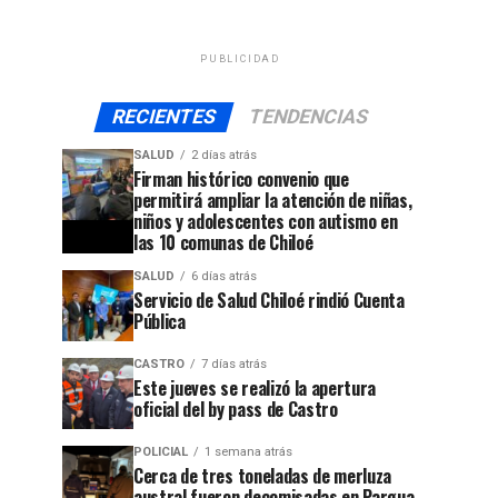
PUBLICIDAD
RECIENTES
TENDENCIAS
SALUD
2 días atrás
Firman histórico convenio que
permitirá ampliar la atención de niñas,
niños y adolescentes con autismo en
las 10 comunas de Chiloé
SALUD
6 días atrás
Servicio de Salud Chiloé rindió Cuenta
Pública
CASTRO
7 días atrás
Este jueves se realizó la apertura
oficial del by pass de Castro
POLICIAL
1 semana atrás
Cerca de tres toneladas de merluza
austral fueron decomisadas en Pargua