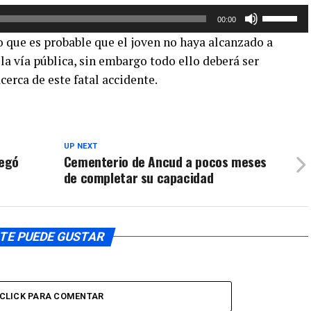
Utiliza
o
00:00
las
disminuir
o que es probable que el joven no haya alcanzado a
teclas
el
la vía pública, sin embargo todo ello deberá ser
de
volumen.
cerca de este fatal accidente.
flecha
arriba/aba
para
aumentar
o
UP NEXT
regó
Cementerio de Ancud a pocos meses
disminuir
de completar su capacidad
el
volumen.
TE PUEDE GUSTAR
CLICK PARA COMENTAR