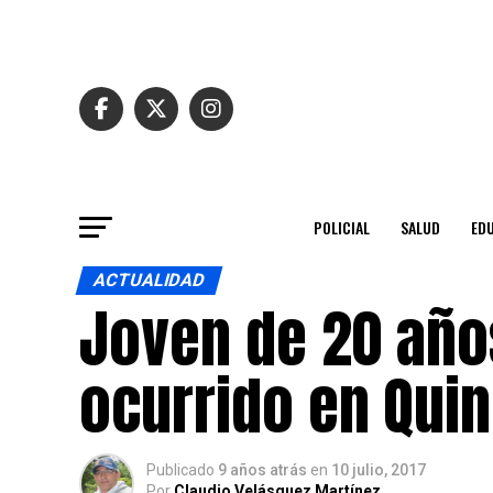
POLICIAL
SALUD
ED
ACTUALIDAD
Joven de 20 año
ocurrido en Qui
Publicado
9 años atrás
en
10 julio, 2017
Por
Claudio Velásquez Martínez