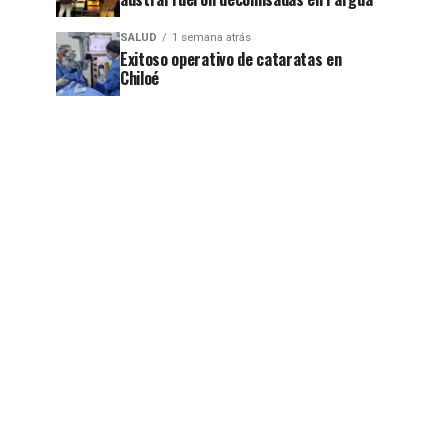
SALUD
1 semana atrás
Exitoso operativo de cataratas en
Chiloé
jo