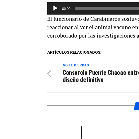
Reproductor
00:00
de
El funcionario de Carabineros sostuv
audio
reaccionar al ver el animal vacuno en 
corroborado por las investigaciones a
ARTÍCULOS RELACIONADOS:
NO TE PIERDAS
Consorcio Puente Chacao ent
diseño definitivo