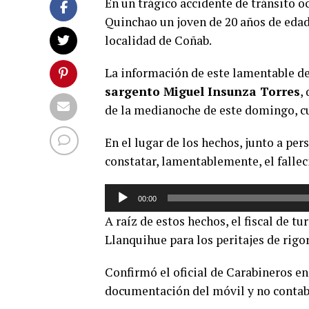
En un trágico accidente de tránsito o
Quinchao un joven de 20 años de edad 
localidad de Coñab.
La información de este lamentable de
sargento Miguel Insunza Torres
,
de la medianoche de este domingo, cua
En el lugar de los hechos, junto a pe
constatar, lamentablemente, el fallec
Reproductor
00:00
de
A raíz de estos hechos, el fiscal de t
audio
Llanquihue para los peritajes de rigor
Confirmó el oficial de Carabineros e
documentación del móvil y no contaba