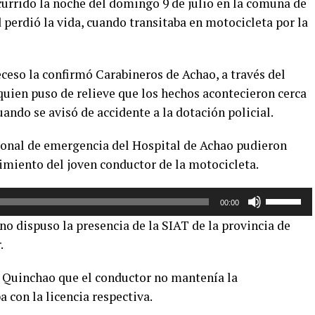
currido la noche del domingo 9 de julio en la comuna de
perdió la vida, cuando transitaba en motocicleta por la
ceso la confirmó Carabineros de Achao, a través del
 quien puso de relieve que los hechos acontecieron cerca
ndo se avisó de accidente a la dotación policial.
rsonal de emergencia del Hospital de Achao pudieron
imiento del joven conductor de la motocicleta.
Utiliza
00:00
las
urno dispuso la presencia de la SIAT de la provincia de
teclas
.
de
flecha
n Quinchao que el conductor no mantenía la
arriba/aba
 con la licencia respectiva.
para
aumentar