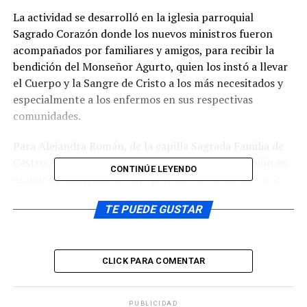
La actividad se desarrolló en la iglesia parroquial
Sagrado Corazón donde los nuevos ministros fueron
acompañados por familiares y amigos, para recibir la
bendición del Monseñor Agurto, quien los instó a llevar
el Cuerpo y la Sangre de Cristo a los más necesitados y
especialmente a los enfermos en sus respectivas
comunidades.
Para Alejandra Román, de la capilla Sagrada Familia de
Castro Alto, recibirse como Ministra de la Comunión es
CONTINÚE LEYENDO
asumir un compromiso que permite llevar el Cuerpo de
Cristo a aquellas personas que no pueden asistir a la
TE PUEDE GUSTAR
Iglesia en los momentos en que se celebra la Eucaristía.
Reproductor
00:00
00:00
de
CLICK PARA COMENTAR
Por su parte Sergio Gamboa, de la capilla de Lourdes,
audio
expresó que la labor de Ministro de la Comunión es una
tarea muy hermosa y permite responder a la invitación
PUBLICIDAD