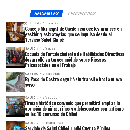
que hace el Papa Francisco, de salir de la iglesia para dar
a conocer la palabra del Señor.
RECIENTES
TENDENCIAS
Reproductor
QUEILEN
1 día atrás
Concejo Municipal de Queilen conoce los avances en
00:00
00:00
de
gestión y estrategias que se impulsa desde el
Cabe indicar que durante la ceremonia, otros 6
audio
Servicio Salud Chiloé
ministros de comunión que venían ejerciendo esta tarea
SALUD
1 día atrás
desde años anteriores, renovaron su compromiso de
Escuela de Fortalecimiento de Habilidades Directivas
seguir cumpliendo esta labor como es llevar el Cuerpo
desarrolló su tercer módulo sobre Riesgos
de Cristo a los enfermos y más necesitados.
Psicosociales en el Trabajo
CASTRO
2 días atrás
By Pass de Castro seguirá sin transito hasta nuevo
ARTÍCULOS RELACIONADOS:
aviso
UP NEXT
Ya se vive en la isla de Caguach una nueva festividad
SALUD
4 días atrás
religiosa de Jesús Nazareno
Firman histórico convenio que permitirá ampliar la
atención de niñas, niños y adolescentes con autismo
NO TE PIERDAS
en las 10 comunas de Chiloé
En Ancud se desarrolla “Campamento Diocesano”
SALUD
1 semana atrás
Servicio de Salud Chiloé rindió Cuenta Pública