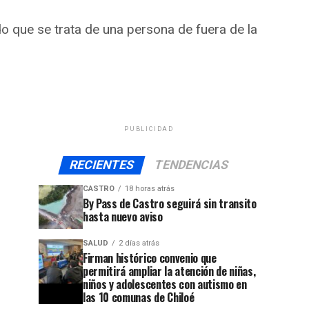
o que se trata de una persona de fuera de la
PUBLICIDAD
RECIENTES
TENDENCIAS
CASTRO
18 horas atrás
By Pass de Castro seguirá sin transito
hasta nuevo aviso
SALUD
2 días atrás
Firman histórico convenio que
permitirá ampliar la atención de niñas,
niños y adolescentes con autismo en
las 10 comunas de Chiloé