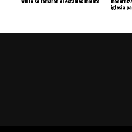
White se tomaron el establecimiento
moderniza
iglesia pa