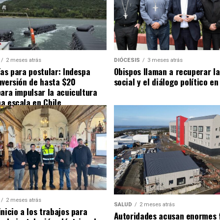
2 meses atrás
DIÓCESIS
3 meses atrás
ías para postular: Indespa
Obispos llaman a recuperar la
nversión de hasta $20
social y el diálogo político en
para impulsar la acuicultura
a escala en Chile
2 meses atrás
SALUD
2 meses atrás
nicio a los trabajos para
Autoridades acusan enormes 